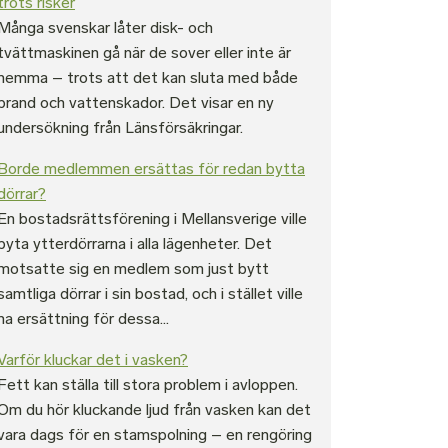
trots risker
Många svenskar låter disk- och
tvättmaskinen gå när de sover eller inte är
hemma – trots att det kan sluta med både
brand och vattenskador. Det visar en ny
undersökning från Länsförsäkringar.
Borde medlemmen ersättas för redan bytta
dörrar?
En bostadsrättsförening i Mellansverige ville
byta ytterdörrarna i alla lägenheter. Det
motsatte sig en medlem som just bytt
samtliga dörrar i sin bostad, och i stället ville
ha ersättning för dessa...
Varför kluckar det i vasken?
Fett kan ställa till stora problem i avloppen.
Om du hör kluckande ljud från vasken kan det
vara dags för en stamspolning – en rengöring