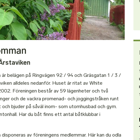
lomman
Årstaviken
är belägen på Ringvägen 92 / 94 och Gräsgatan 1 / 3 /
iken alldeles nedanför. Huset är ritat av White
i 2002. Föreningen består av 59 lägenheter och två
uranger och de vackra promenad- och joggingstråken runt
t och bjuder på såväl inom- som utomhusbad och gym.
tonhall. Har du båt finns ett antal båtklubbar i
m disponeras av föreningens medlemmar. Här kan du odla