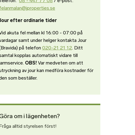
Telefon:
08 - 447 77 08
/ e-post:
felanmalan@jproperties.se
Jour efter ordinarie tider
Vid akuta fel mellan kl 16:00 - 07:00 på
vardagar samt under helger kontakta Jour
(Bravida) på telefon
020-21 21 12
. Ditt
samtal kopplas automatiskt vidare till
larmservice.
OBS!
Var medveten om att
utryckning av jour kan medföra kostnader för
den som beställer.
Göra om i lägenheten?
Fråga alltid styrelsen först!