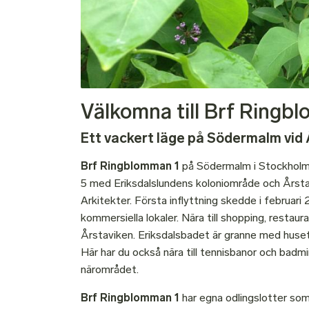
Välkomna till Brf Ringb
Ett vackert läge på Södermalm vid 
Brf Ringblomman 1
på Södermalm i Stockholm 
5 med Eriksdalslundens koloniområde och Årstav
Arkitekter. Första inflyttning skedde i februar
kommersiella lokaler. Nära till shopping, resta
Årstaviken. Eriksdalsbadet är granne med huse
Här har du också nära till tennisbanor och badmin
närområdet.
Brf Ringblomman 1
har egna odlingslotter so