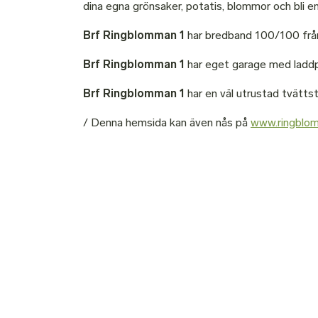
dina egna grönsaker, potatis, blommor och bli en
Brf Ringblomman 1
har bredband 100/100 från
Brf Ringblomman 1
har eget garage med laddp
Brf Ringblomman 1
har en väl utrustad tvätt
/ Denna hemsida kan även nås på
www.ringblo