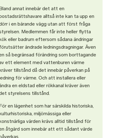
Bland annat innebär det att en
bostadsrättshavare alltså inte kan ta upp en
dörr i en bärande vägg utan att först fråga
styrelsen. Medlemmen får inte heller flytta
kök eller badrum eftersom sådana ändringar
förutsätter ändrade ledningsdragningar. Även
en så begränsad förändring som borttagande
av ett element med vattenburen värme
kräver tillstånd då det innebär påverkan på
ledning för värme. Och att installera eller
ändra en eldstad eller rökkanal kräver även
det styrelsens tillstånd.
För en lägenhet som har särskilda historiska,
kulturhistoriska, miljömässiga eller
konstnärliga värden krävs alltid tillstånd för
en åtgärd som innebär att ett sådant värde
påverkas.