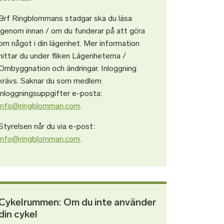
Brf Ringblommans stadgar ska du läsa
igenom innan / om du funderar på att göra
om något i din lägenhet. Mer information
hittar du under fliken Lägenheterna /
Ombyggnation och ändringar. Inloggning
krävs. Saknar du som medlem
inloggningsuppgifter e-posta:
info@ringblomman.com
.
Styrelsen når du via e-post:
info@ringblomman.com
.
Cykelrummen: Om du inte använder
din cykel